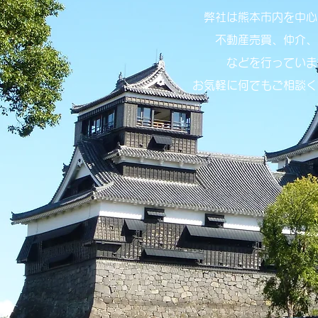
弊社は熊本市内を中心
不動産売買、仲介、
などを
​行ってい
​お気軽に何でもご相談