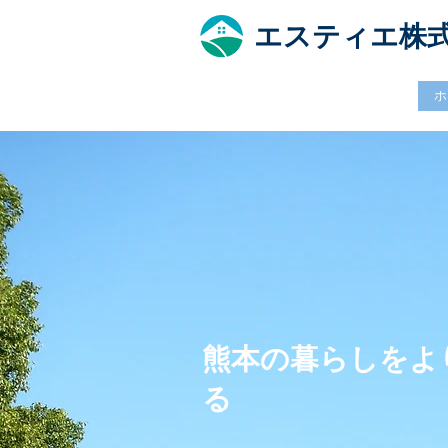
​エスティエ株
ホ
熊本の暮らしをよ
る