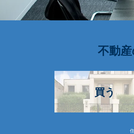
​不動
​買う