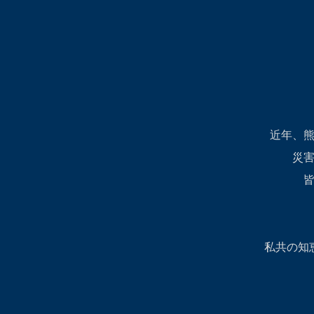
​近年、
災
私共の知