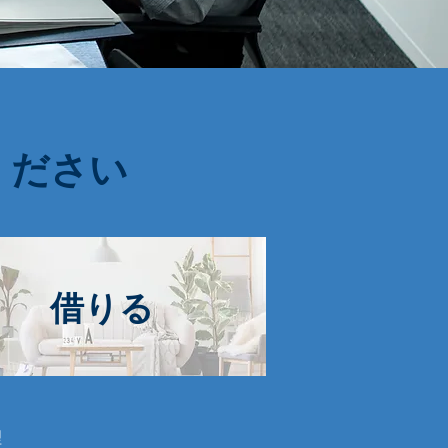
ください
​借りる
理