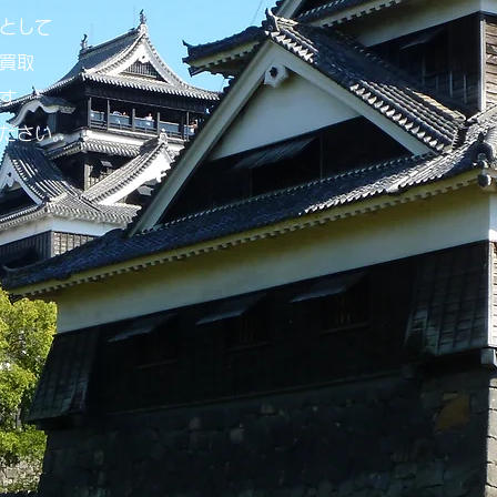
として
買取
ます
ください。